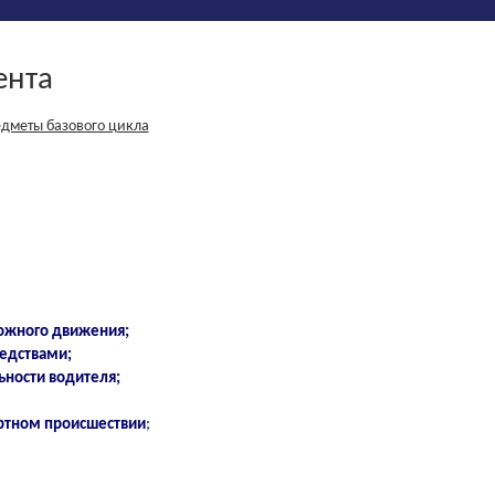
ента
дметы базового цикла
рожного движения;
редствами;
ьности водител
я;
ртном происшествии
;